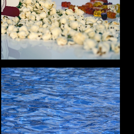
Pěkné zážitky
PRODUKTY
Stabilizátor tvrdosti pro
udržení optimálních