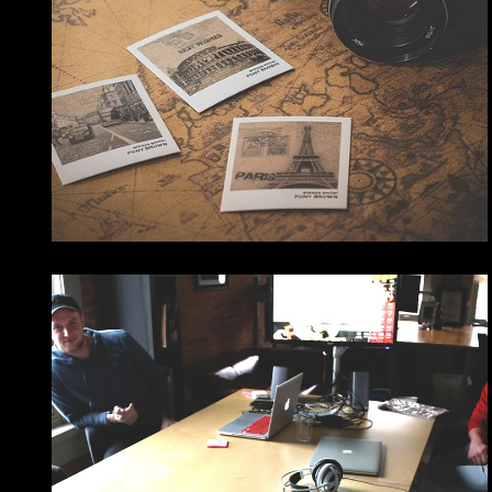
Jak nejbezpečněji
cestovat?
SPOLEČNOST
Když sami na sobě