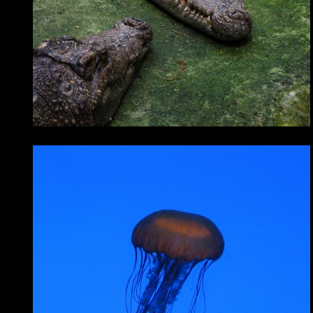
ZVÍŘATA
Podmořská nebezpečí