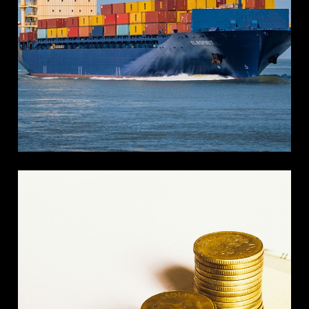
vystěhováním nábytku při
rekonstrukci domu
DŮM A BYT
Někdy jsou podnikatelé i