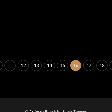
…
12
13
14
15
16
17
18
© Artim.cz BlogJr by
Shark Themes