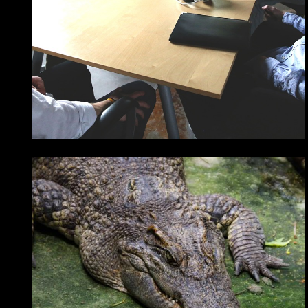
pociťujete, že vás
společnost změnila
ZVÍŘATA
Dvojníci v říši zvířat