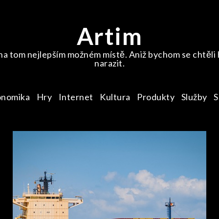
Artim
na tom nejlepším možném místě. Aniž bychom se chtěli ho
narazit.
onomika
Hry
Internet
Kultura
Produkty
Služby
S
SLUŽBY
Nedělejte si starosti s