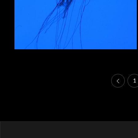
Stránkování
1
příspěvků