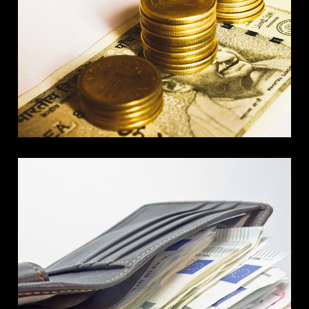
chudí
SLUŽBY
Těšíte se na výplatu?