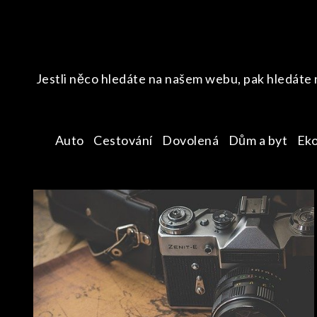
Skip
to
content
Jestli něco hledáte na našem webu, pak hledáte 
Auto
Cestování
Dovolená
Dům a byt
Ek
CESTOVÁNÍ