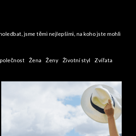
ledbat, jsme těmi nejlepšími, na koho jste mohli
polečnost
Žena
Ženy
Životní styl
Zvířata
CESTOVÁNÍ