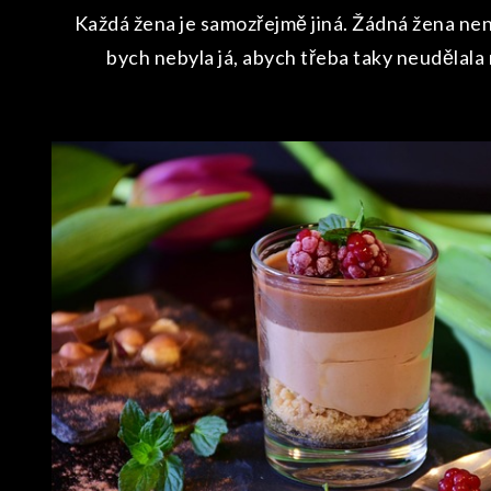
Každá žena je samozřejmě jiná. Žádná žena není
bych nebyla já, abych třeba taky neudělala