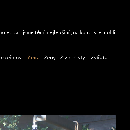
ledbat, jsme těmi nejlepšími, na koho jste mohli
polečnost
Žena
Ženy
Životní styl
Zvířata