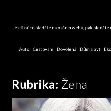
Skip
to
content
Jestli něco hledáte na našem webu, pak hledáte 
Auto
Cestování
Dovolená
Dům a byt
Ek
Rubrika:
Žena