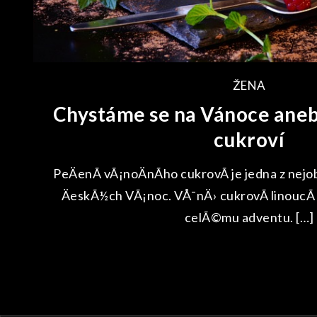
ŽENA
Chystáme se na Vánoce aneb
cukroví
PeÄenÃ­ vÃ¡noÄnÃ­ho cukrovÃ­ je jedna z nejob
ÄeskÃ½ch VÃ¡noc. VÅ¯nÄ› cukrovÃ­ linoucÃ­ 
celÃ©mu adventu. […]