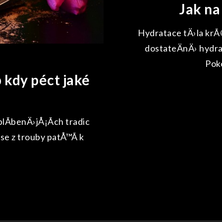
Jak na 
Hydratace tÄ›la krÃ
dostateÄnÄ› hydra
Pok
 kdy péct jaké
lÃ­benÄ›jÅ¡Ã­ch tradic
se z trouby patÅ™Ã­ k