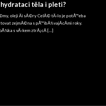
hydrataci těla i pleti?
©my, oleji Äi sÃ©ry CelÃ© tÄ›lo je potÅ™eba
tovat zejmÃ©na s pÅ™ibÃ½vajÃ­cÃ­mi roky.
oÅ¾ka s vÄ›kem ztrÃ¡cÃ­ […]