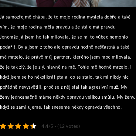
Já samozřejmě chápu, že to moje rodina myslela dobře a také
vím, že moje rodina měla pravdu a že stále má pravdu.
Jenomže já jsem ho tak milovala, že se mi to vůbec nemohlo
podařit. Byla jsem z toho ale opravdu hodně nešťastná a také
mě mrzelo, že právě můj partner, kterého jsem moc milovala,
že je tak zlý, že je zlý, hlavně na mě. Tohle mě hodně mrzelo, i
když jsem se ho několikrát ptala, co se stalo, tak mi nikdy nic
pořádně nevysvětlil, proč se z něj stal tak agresivní muž. My
ženy jednoznačně máme někdy opravdu velikou smůlu. My ženy,
když se zamilujeme, tak sneseme někdy opravdu všechno.
4.4/5 - (12 votes)