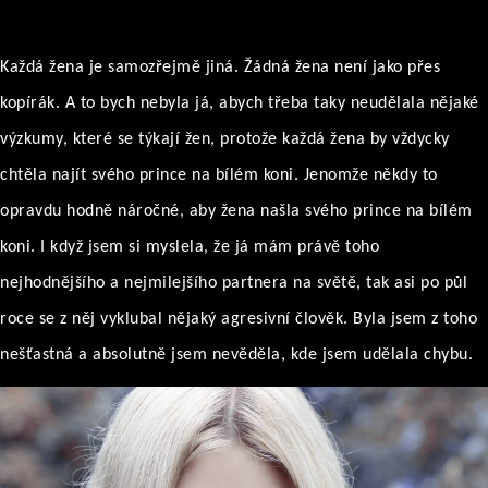
Každá žena je samozřejmě jiná. Žádná žena není jako přes
kopírák. A to bych nebyla já, abych třeba taky neudělala nějaké
výzkumy, které se týkají žen, protože každá žena by vždycky
chtěla najít svého prince na bílém koni. Jenomže někdy to
opravdu hodně náročné, aby žena našla svého prince na bílém
koni. I když jsem si myslela, že já mám právě toho
nejhodnějšího a nejmilejšího partnera na světě, tak asi po půl
roce se z něj vyklubal nějaký agresivní člověk. Byla jsem z toho
nešťastná a absolutně jsem nevěděla, kde jsem udělala chybu.