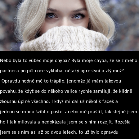
Nebo byla to vůbec moje chyba? Byla moje chyba, že se z mého
partnera po půl roce vyklubal nějaký agresivní a zlý muž?
Opravdu hodně mě to trápilo, jenomže já mám takovou
povahu, že když se do někoho velice rychle zamiluji, že klidně
zkousnu úplně všechno. I když mi dal už několik facek a
jednou se mnou švihl o postel anebo mě praštil, tak stejně jsem
ho i tak milovala a nedokázala jsem se s ním rozejít. Rozešla
jsem se s ním asi až po dvou letech, to už bylo opravdu