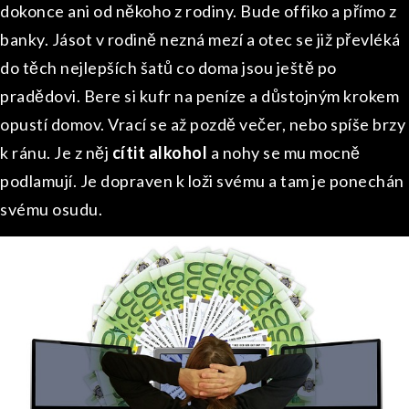
dokonce ani od někoho z rodiny. Bude offiko a přímo z
banky. Jásot v rodině nezná mezí a otec se již převléká
do těch nejlepších šatů co doma jsou ještě po
pradědovi. Bere si kufr na peníze a důstojným krokem
opustí domov. Vrací se až pozdě večer, nebo spíše brzy
k ránu. Je z něj
cítit alkohol
a nohy se mu mocně
podlamují. Je dopraven k loži svému a tam je ponechán
svému osudu.