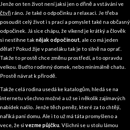
Jenže on ten život není jaksi jen o dřině a vstávání ve
čtyři
ráno. Je také o odpočinku a relaxaci. Je třeba
posoudit celý život i s prací a pomyslet také na občasný
odpočinek. Já sice chápu, že víkend je krátký a člověk
si nestihne tak
nějak odpočinout
, ale co má jeden
dělat? Pokud žije v paneláku tak je to silně na oprať.
Takže to prostě chce změnu prostředí, a to opravdu
velkou. Buďto rodinný domek, nebo minimálně chatu.
Prostě návrat k přírodě.
Takže celá rodina usedá ke katalogům, hledá se na
internetu všechno možné a už se i několik zajímavých
nabídek našlo. Jenže těch peněz, které za to chtějí,
naříká paní domu. Ale i to už má táta promyšleno a
vece, že si
vezme půjčku
. Všichni se u stolu lámou