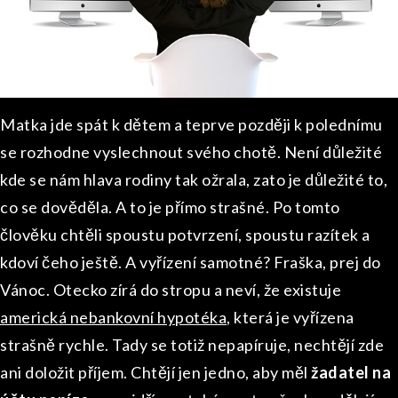
Matka jde spát k dětem a teprve později k polednímu
se rozhodne vyslechnout svého chotě. Není důležité
kde se nám hlava rodiny tak ožrala, zato je důležité to,
co se dověděla. A to je přímo strašné. Po tomto
člověku chtěli spoustu potvrzení, spoustu razítek a
kdoví čeho ještě. A vyřízení samotné? Fraška, prej do
Vánoc. Otecko zírá do stropu a neví, že existuje
americká nebankovní hypotéka
, která je vyřízena
strašně rychle. Tady se totiž nepapíruje, nechtějí zde
ani doložit příjem. Chtějí jen jedno, aby měl
žadatel na