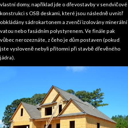
vlastní domy, například jde o dřevostavby v sendvičové
konstrukci s OSB deskami, které jsou následně uvnitř
obkládány sádrokartonem a zvenčí izolovány minerální
vatou nebo fasádním polystyrenem. Ve finále pak
vůbec nerozeznáte, z čeho je dům postaven (pokud
jste vysloveně nebyli přítomni při stavbě dřevěného
jádra).