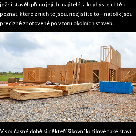
jež si stavěli přímo jejich majitelé, a kdybyste chtěli
poznat, které z nich to jsou, nezjistíte to – natolik jsou
precizně zhotovené po vzoru okolních staveb.
V současné době si někteří šikovní kutilové také staví