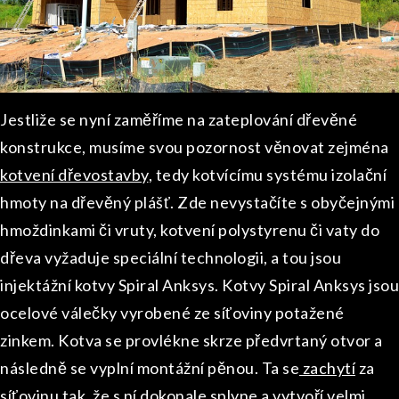
Jestliže se nyní zaměříme na zateplování dřevěné
konstrukce, musíme svou pozornost věnovat zejména
kotvení dřevostavby
, tedy kotvícímu systému izolační
hmoty na dřevěný plášť. Zde nevystačíte s obyčejnými
hmoždinkami či vruty, kotvení polystyrenu či vaty do
dřeva vyžaduje speciální technologii, a tou jsou
injektážní kotvy Spiral Anksys.
Kotvy Spiral Anksys jsou
ocelové válečky vyrobené ze síťoviny potažené
zinkem. Kotva se provlékne skrze předvrtaný otvor a
následně se vyplní montážní pěnou. Ta se
zachytí
za
síťovinu tak, že s ní dokonale splyne a vytvoří velmi