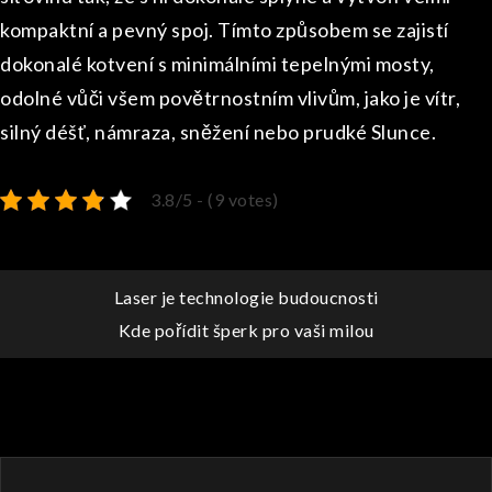
kompaktní a pevný spoj. Tímto způsobem se zajistí
dokonalé kotvení s minimálními tepelnými mosty,
odolné vůči všem povětrnostním vlivům, jako je vítr,
silný déšť, námraza, sněžení nebo prudké Slunce.
3.8/5 - (9 votes)
Navigace
Laser je technologie budoucnosti
Kde pořídit šperk pro vaši milou
pro
příspěvek