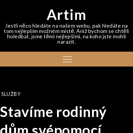
Skip
Artim
to
content
Jestli něco hledáte na našem webu, pak hledáte na
tom nejlepším možném místě. Aniž bychom se chtěli
holedbat, jsme těmi nejlepšími, na koho jste mohli
narazit.
Menu
SLUŽBY
Stavíme rodinný
dům svépomocí