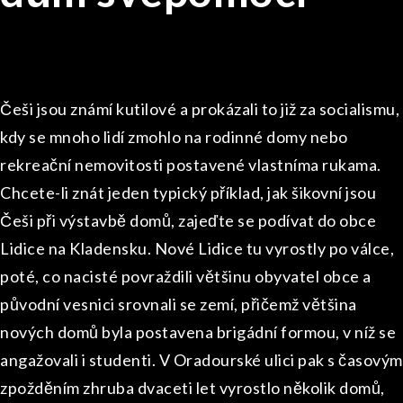
Češi jsou známí kutilové a prokázali to již za socialismu,
kdy se mnoho lidí zmohlo na rodinné domy nebo
rekreační nemovitosti postavené vlastníma rukama.
Chcete-li znát jeden typický příklad, jak šikovní jsou
Češi při výstavbě domů, zajeďte se podívat do obce
Lidice na Kladensku. Nové Lidice tu vyrostly po válce,
poté, co nacisté povraždili většinu obyvatel obce a
původní vesnici srovnali se zemí, přičemž většina
nových domů byla postavena brigádní formou, v níž se
angažovali i studenti. V Oradourské ulici pak s časovým
zpožděním zhruba dvaceti let vyrostlo několik domů,