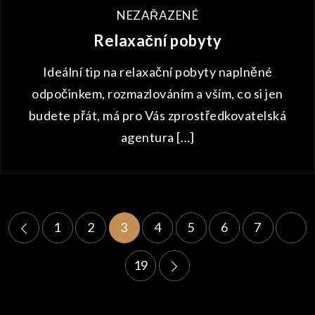
NEZAŘAZENÉ
Relaxační pobyty
Ideální tip na relaxační pobyty naplněné
odpočinkem, rozmazlováním a vším, co si jen
budete přát, má pro Vás zprostředkovatelská
agentura […]
Stránkování
1
2
3
4
5
6
7
…
příspěvků
19