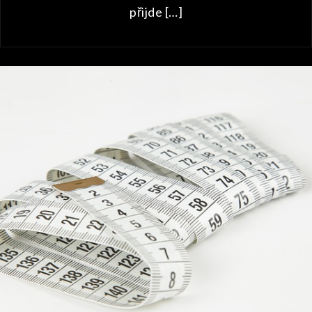
přijde […]
PRODUKTY
Dvakrát měř, jenže čím?