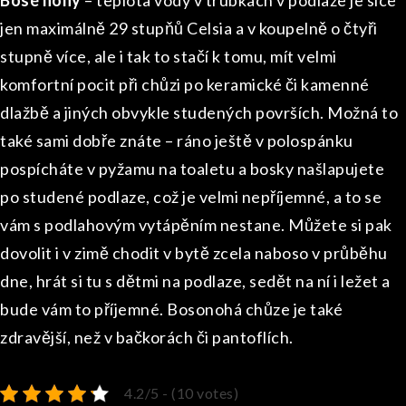
Bosé nohy
–
t
eplota vody v trubkách v podlaze je sice
jen maximálně 29 stupňů Celsia a v koupelně o čtyři
stupně více, ale i tak to stačí k tomu, mít velmi
komfortní pocit při chůzi po keramické či kamenné
dlažbě a jiných obvykle studených površích. Možná to
také sami dobře znáte – ráno ještě v polospánku
pospícháte v pyžamu na toaletu a bosky našlapujete
po studené podlaze, což je velmi nepříjemné, a to se
vám s podlahovým vytápěním nestane. Můžete si pak
dovolit i v zimě chodit v bytě zcela naboso v průběhu
dne, hrát si tu s dětmi na podlaze, sedět na ní i ležet a
bude vám to příjemné. Bosonohá chůze je také
zdravější, než v bačkorách či pantoflích.
4.2/5 - (10 votes)