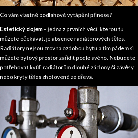
C
o vám vlastně podlahové vytápění přinese?
Estetický dojem
– jedna z prvních věcí, kterou tu
můžete očekávat, je absence radiátorových těles.
Radiátory nejsou zrovna ozdobou bytu a tím pádem si
můžete bytový prostor zařídit podle svého. Nebudete
potřebovat kvůli radiátorům dlouhé záclony či závěsy
nebo kryty těles zhotovené ze dřeva.